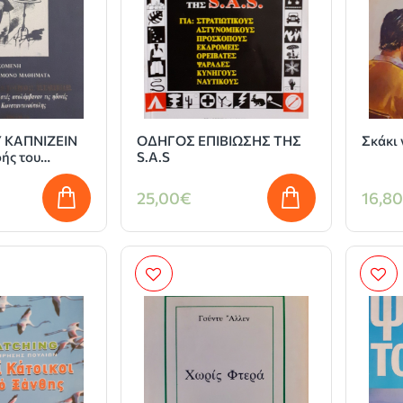
 ΚΑΠΝΙΖΕΙΝ
ΟΔΗΓΟΣ ΕΠΙΒΙΩΣΗΣ ΤΗΣ
Σκάκι 
οής του
S.A.S
ίς να
αι οι όμορφες
25,00€
16,8