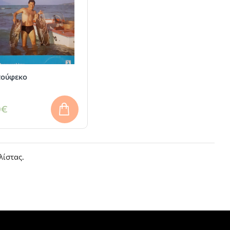
ούφεκο
0€
λίστας.