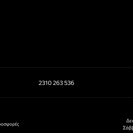
2310 263 536
Δευ
προσφορές
Σάββ