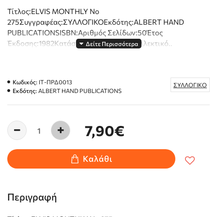
Τίτλος:ELVIS MONTHLY Νο
275Συγγραφέας:ΣΥΛΛΟΓΙΚΟΕκδότης:ALBERT HAND
PUBLICATIONSISBN:Αριθμός Σελίδων:50Έτος
Έκδοσης:1982Κατάσταση:Πολύ καλή,Συλλεκτικό..
Κωδικός:
ΙΤ-ΠΡΔ0013
ΣΥΛΛΟΓΙΚΟ
Εκδότης:
ALBERT HAND PUBLICATIONS
7,90€
Καλάθι
Περιγραφή